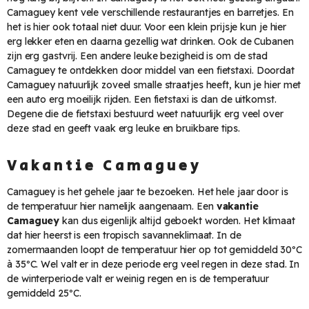
Camaguey kent vele verschillende restaurantjes en barretjes. En
het is hier ook totaal niet duur. Voor een klein prijsje kun je hier
erg lekker eten en daarna gezellig wat drinken. Ook de Cubanen
zijn erg gastvrij. Een andere leuke bezigheid is om de stad
Camaguey te ontdekken door middel van een fietstaxi. Doordat
Camaguey natuurlijk zoveel smalle straatjes heeft, kun je hier met
een auto erg moeilijk rijden. Een fietstaxi is dan de uitkomst.
Degene die de fietstaxi bestuurd weet natuurlijk erg veel over
deze stad en geeft vaak erg leuke en bruikbare tips.
Vakantie Camaguey
Camaguey is het gehele jaar te bezoeken. Het hele jaar door is
de temperatuur hier namelijk aangenaam. Een
vakantie
Camaguey
kan dus eigenlijk altijd geboekt worden. Het klimaat
dat hier heerst is een tropisch savanneklimaat. In de
zomermaanden loopt de temperatuur hier op tot gemiddeld 30ºC
à 35ºC. Wel valt er in deze periode erg veel regen in deze stad. In
de winterperiode valt er weinig regen en is de temperatuur
gemiddeld 25ºC.