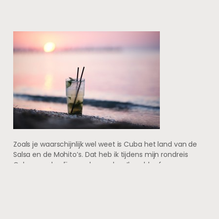
Zoals je waarschijnlijk wel weet is Cuba het land van de
Salsa en de Mohito’s. Dat heb ik tijdens mijn rondreis
Cuba aan den lijve ondervonden. Ik verbleef nog een
tijdje in Varadero om mijn vakantie af te sluiten.
Onderweg stopten we ergens langs de snelweg en gelijk
werd er door een lokale band Salsa gespeeld. Ook
werden er echte klassieke Mohito’s en Cuba Libres
geschonken. Iedereen vond dit een prachtige ervaring.